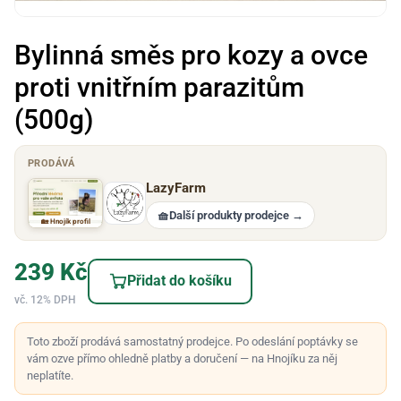
Bylinná směs pro kozy a ovce
proti vnitřním parazitům
(500g)
PRODÁVÁ
LazyFarm
🧺
Další produkty prodejce
→
🏡 Hnojík profil
239
Kč
Přidat do košíku
vč. 12% DPH
Toto zboží prodává samostatný prodejce. Po odeslání poptávky se
vám ozve přímo ohledně platby a doručení — na Hnojíku za něj
neplatíte.