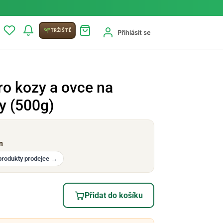
TRŽIŠTĚ
Přihlásit se
ro kozy a ovce na
y (500g)
m
produkty prodejce
→
Přidat do košíku