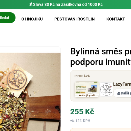
💰 Sleva 30 Kč na Zásilkovna od 1000 Kč
Hledat
O HNOJÍKU
PĚSTOVÁNÍ ROSTLIN
KONTAKT
Bylinná směs p
podporu imunit
PRODÁVÁ
LazyFar
🧺
Další 
🏡 Hnojík profil
255
Kč
vč. 12% DPH