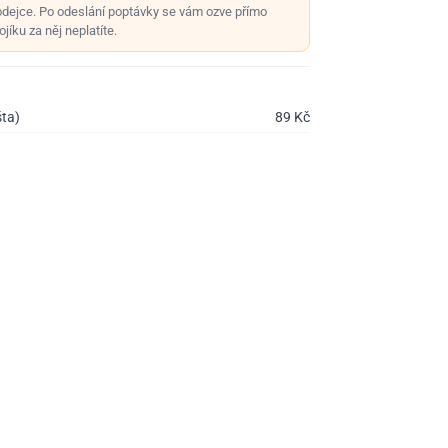
odejce. Po odeslání poptávky se vám ozve přímo
jíku za něj neplatíte.
šta)
89
Kč