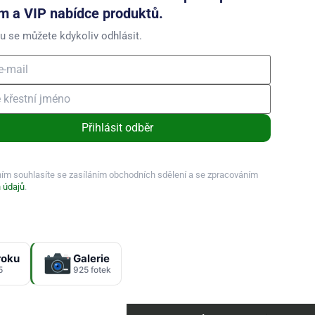
m a VIP nabídce produktů.
u se můžete kdykoliv odhlásit.
Přihlásit odběr
ním souhlasíte se zasíláním obchodních sdělení a se zpracováním
 údajů
.
roku
Galerie
5
925 fotek