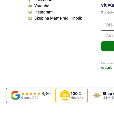
slevá
Youtube
Instagram
Z odběr
Skupina Máme rádi Hnojík
Přihláše
osobních
4,9
100 %
Shop 
★★★★★
/ 5
OVĚŘENO
ZÁKAZNÍKY
Google
(779)
Heureka
'24 + '2
Heureka