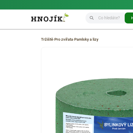
Tržiště
›
Pro zvířata
›
Pamlsky a lizy