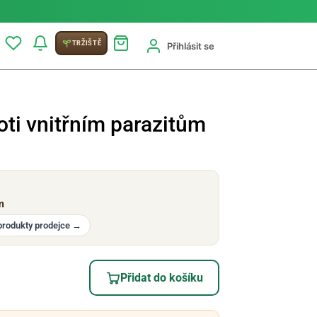
TRŽIŠTĚ
Přihlásit se
roti vnitřním parazitům
m
produkty prodejce
→
Přidat do košíku