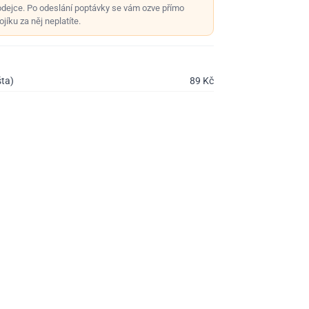
odejce. Po odeslání poptávky se vám ozve přímo
jíku za něj neplatíte.
šta)
89
Kč