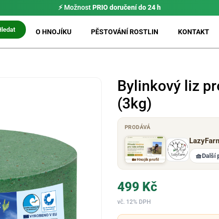
⚡ Možnost
PRIO doručení do 24 h
Hledat
O HNOJÍKU
PĚSTOVÁNÍ ROSTLIN
KONTAKT
Bylinkový liz p
(3kg)
PRODÁVÁ
LazyFar
🧺
Další 
🏡 Hnojík profil
499
Kč
vč. 12% DPH