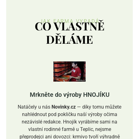
CO VLASTNĚ
JAK FARMA VYPADÁ
DĚLÁME
Mrkněte do výroby HNOJÍKU
Natáčely u nás
Novinky.cz
— díky tomu můžete
nahlédnout pod pokličku naší výroby očima
nezávislé redakce. Hnojík vyrábíme sami na
vlastní rodinné farmě u Teplic, nejsme
přeprodejci ani dovozci: krmivo tvoří výhradně