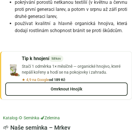
pokrývání porostů netkanou textilií (v květnu a červnu
proti první generaci larev, a potom v srpnu až září proti
druhé generaci larev,
používat kvalitní a hlavně organická hnojiva, která
dodají rostlinám schopnost bránit se proti škůdcům.
Tip k hnojení
Mrkev
Stačí 1 odměrka 1× měsíčně — organické hnojivo, které
nepálí kořeny a hodí se na pokojovky i zahradu.
★ 4,9 na Google
od 189 Kč
Omrknout Hnojík
Katalog
›
🌻 Semínka
›
🍆Zelenina
🌱 Naše semínka – Mrkev