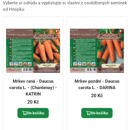
Vyberte si odrůdu a vypěstujte si vlastní z osvědčených semínek
od Hnojíku.
Mrkev raná - Daucus
Mrkev pozdní - Daucus
carota L. - (Chantenay) -
carota L. - DARINA
KATRIN
20 Kč
20 Kč
Do košíku
Do košíku