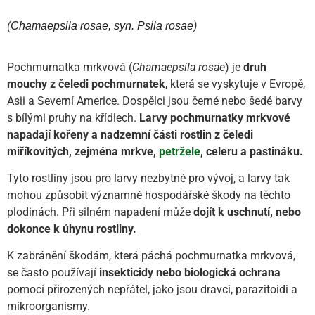
(
)
Chamaepsila rosae, syn. Psila rosae
Pochmurnatka mrkvová (
Chamaepsila rosae
) je
druh
mouchy z čeledi pochmurnatek
, která se vyskytuje v Evropě,
Asii a Severní Americe. Dospělci jsou černé nebo šedé barvy
s bílými pruhy na křídlech.
Larvy pochmurnatky mrkvové
napadají kořeny a nadzemní části rostlin z čeledi
miříkovitých, zejména mrkve,
petržele
, celeru a pastináku.
Tyto rostliny jsou pro larvy nezbytné pro vývoj, a larvy tak
mohou způsobit významné hospodářské škody na těchto
plodinách. Při silném napadení může
dojít k uschnutí, nebo
dokonce k úhynu rostliny.
K zabránění škodám, která páchá pochmurnatka mrkvová,
se často používají
insekticidy nebo biologická ochrana
pomocí přirozených nepřátel, jako jsou dravci, parazitoidi a
mikroorganismy.