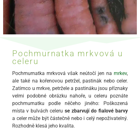
Pochmurnatka mrkvová u
celeru
Pochmurnatka mrkvová však neútočí jen na
mrkev
,
ale také na kořenovou petržel, pastinák nebo celer.
Zatímco u mrkve, petržele a pastináku jsou příznaky
velmi podobné obrázku nahoře, u celeru poznáte
pochmurnatku podle něčeho jiného: Poškozená
místa v bulvách celeru
se zbarvují do fialové barvy
a celer může být částečně nebo i celý nepoživatelný.
Rozhodně klesá jeho kvalita.