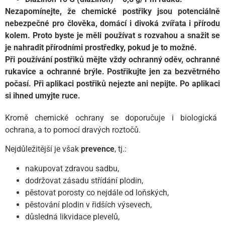
Nezapomínejte, že chemické postřiky jsou potenciálně
nebezpečné pro člověka, domácí i divoká zvířata i přírodu
kolem. Proto byste je měli používat s rozvahou a snažit se
je nahradit přírodními prostředky, pokud je to možné.
Při používání postřiků mějte vždy ochranný oděv, ochranné
rukavice a ochranné brýle. Postřikujte jen za bezvětrného
počasí. Při aplikaci postřiků nejezte ani nepijte. Po aplikaci
si ihned umyjte ruce.
Kromě chemické ochrany se doporučuje i biologická
ochrana, a to pomocí dravých roztočů.
Nejdůležitější je však
prevence
, tj.:
nakupovat zdravou sadbu,
dodržovat zásadu střídání plodin,
pěstovat porosty co nejdále od loňských,
pěstování plodin v řidších výsevech,
důsledná likvidace plevelů,