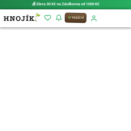
⚡ Možnost
PRIO doručení do 24 h
TRŽIŠTĚ