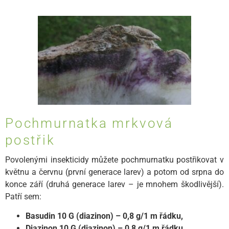
Pochmurnatka mrkvová
postřik
Povolenými insekticidy můžete pochmurnatku postřikovat v
květnu a červnu (první generace larev) a potom od srpna do
konce září (druhá generace larev – je mnohem škodlivější).
Patří sem:
Basudin 10 G (diazinon) – 0,8 g/1 m řádku,
Diazinon 10 G (diazinon) – 0,8 g/1 m řádku.