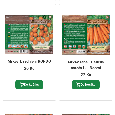
Mrkev k rychlení RONDO
Mrkev raná - Daucus
carota L. - Naomi
20 Kč
27 Kč
Do košíku
Do košíku