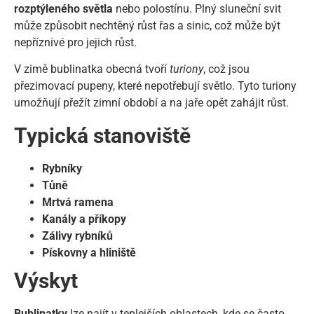
rozptýleného světla
nebo polostínu. Plný sluneční svit
může způsobit nechtěný růst řas a sinic, což může být
nepříznivé pro jejich růst.
V zimě bublinatka obecná tvoří
turiony
, což jsou
přezimovací pupeny, které nepotřebují světlo. Tyto turiony
umožňují přežít zimní období a na jaře opět zahájit růst.
Typická stanoviště
Rybníky
Tůně
Mrtvá ramena
Kanály a příkopy
Zálivy rybníků
Pískovny a hliniště
Výskyt
Bublinatky
lze najít v teplejších oblastech, kde se často