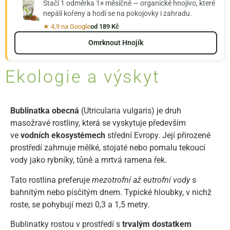
Stačí 1 odměrka 1× měsíčně — organické hnojivo, které
nepálí kořeny a hodí se na pokojovky i zahradu.
★ 4,9 na Google
od 189 Kč
Omrknout Hnojík
Ekologie a výskyt
Bublinatka obecná
(Utricularia vulgaris) je druh
masožravé rostliny, která se vyskytuje především
ve
vodních ekosystémech
střední Evropy. Její přirozené
prostředí zahrnuje mělké, stojaté nebo pomalu tekoucí
vody jako rybníky, tůně a mrtvá ramena řek.
Tato rostlina preferuje
mezotrofní až eutrofní vody
s
bahnitým nebo písčitým dnem. Typické hloubky, v nichž
roste, se pohybují mezi 0,3 a 1,5 metry.
Bublinatky rostou v prostředí s
trvalým dostatkem