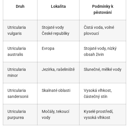
Druh
Lokalita
Podmínky k
pěstování
Utricularia
Stojaté vody
Čistá voda, volné
vulgaris
České republiky
plovoucí
Utricularia
Evropa
Stojaté vody, nízký
australis
obsah živin
Utricularia
Jezírka, rašeliniště
Slunečné, mělké vody
minor
Utricularia
Skalnaté oblasti
Vysoká vlhkost,
sandersonii
částečný stín
Utricularia
Močály, tekoucí
Kyselé prostředí,
purpurea
vody
vysoká vlhkost