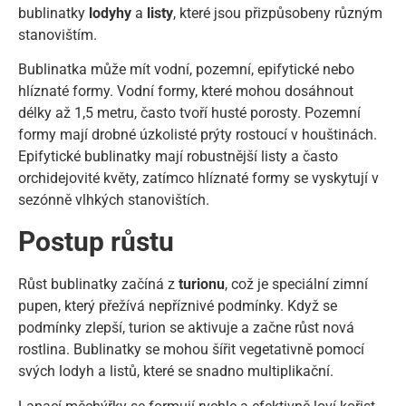
bublinatky
lodyhy
a
listy
, které jsou přizpůsobeny různým
stanovištím.
Bublinatka může mít vodní, pozemní, epifytické nebo
hlíznaté formy. Vodní formy, které mohou dosáhnout
délky až 1,5 metru, často tvoří husté porosty. Pozemní
formy mají drobné úzkolisté prýty rostoucí v houštinách.
Epifytické bublinatky mají robustnější listy a často
orchidejovité květy, zatímco hlíznaté formy se vyskytují v
sezónně vlhkých stanovištích.
Postup růstu
Růst bublinatky začíná z
turionu
, což je speciální zimní
pupen, který přežívá nepříznivé podmínky. Když se
podmínky zlepší, turion se aktivuje a začne růst nová
rostlina. Bublinatky se mohou šířit vegetativně pomocí
svých lodyh a listů, které se snadno multiplikační.