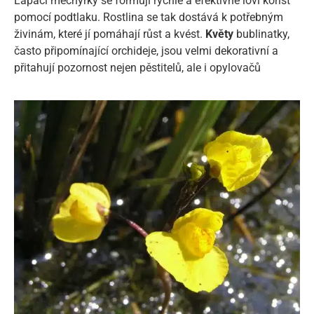
Lapací měchýřky se formují rychle a efektivně loví kořist
pomocí podtlaku. Rostlina se tak dostává k potřebným
živinám, které jí pomáhají růst a kvést.
Květy
bublinatky,
často připomínající orchideje, jsou velmi dekorativní a
přitahují pozornost nejen pěstitelů, ale i opylovačů