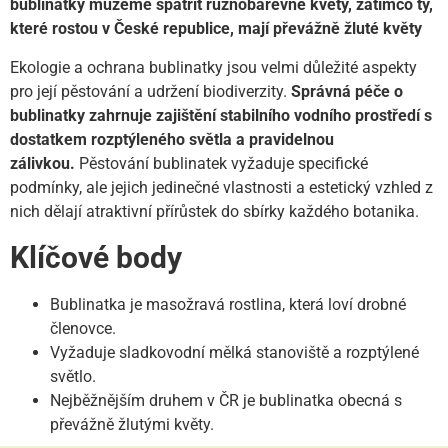
bublinatky můžeme spatřit různobarevné květy, zatímco ty,
které rostou v České republice, mají převážně žluté květy
Ekologie a ochrana bublinatky jsou velmi důležité aspekty
pro její pěstování a udržení biodiverzity.
Správná péče o
bublinatky zahrnuje zajištění stabilního vodního prostředí s
dostatkem rozptýleného světla a pravidelnou
zálivkou.
Pěstování bublinatek vyžaduje specifické
podmínky, ale jejich jedinečné vlastnosti a estetický vzhled z
nich dělají atraktivní přírůstek do sbírky každého botanika.
Klíčové body
Bublinatka je masožravá rostlina, která loví drobné
členovce.
Vyžaduje sladkovodní mělká stanoviště a rozptýlené
světlo.
Nejběžnějším druhem v ČR je bublinatka obecná s
převážně žlutými květy.