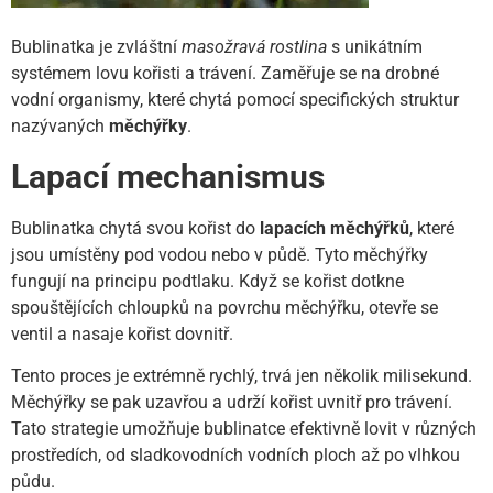
Bublinatka je zvláštní
masožravá rostlina
s unikátním
systémem lovu kořisti a trávení. Zaměřuje se na drobné
vodní organismy, které chytá pomocí specifických struktur
nazývaných
měchýřky
.
Lapací mechanismus
Bublinatka chytá svou kořist do
lapacích měchýřků
, které
jsou umístěny pod vodou nebo v půdě. Tyto měchýřky
fungují na principu podtlaku. Když se kořist dotkne
spouštějících chloupků na povrchu měchýřku, otevře se
ventil a nasaje kořist dovnitř.
Tento proces je extrémně rychlý, trvá jen několik milisekund.
Měchýřky se pak uzavřou a udrží kořist uvnitř pro trávení.
Tato strategie umožňuje bublinatce efektivně lovit v různých
prostředích, od sladkovodních vodních ploch až po vlhkou
půdu.