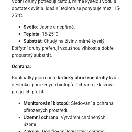
Vodní druhy potřebují čistou, mírně kyselou vodu a
dostatek světla. Ideální teplota se pohybuje mezi 15-
25°C.
Světlo
: Jasné a nepřímé.
Teplota
: 15-25°C.
Substrát
: Chudý na živiny, mírně kyselý.
Epifytní druhy preferují vzdušnou vlhkost a dobře
propustný substrát.
Ochrana:
Bublinatky jsou často
kriticky ohrožené druhy
kvůli
destrukci přirozených biotopů. Ochrana je klíčová
pro jejich přežití.
Monitorování biotopů
: Sledování a ochrana
přirozených prostředí.
Územní ochrana
: Vytváření chráněných
území.
Zákony
: Dodržování legislativy chránící