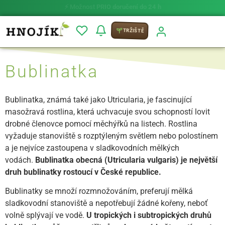
⚡ Možnost
PRIO doručení do 24 h
TRŽIŠTĚ
Bublinatka
Bublinatka, známá také jako Utricularia, je fascinující
masožravá rostlina, která uchvacuje svou schopností lovit
drobné členovce pomocí měchýřků na listech. Rostlina
vyžaduje stanoviště s rozptýleným světlem nebo polostínem
a je nejvíce zastoupena v sladkovodních mělkých
vodách.
Bublinatka obecná (Utricularia vulgaris) je největší
druh bublinatky rostoucí v České republice.
Bublinatky se množí rozmnožováním, preferují mělká
sladkovodní stanoviště a nepotřebují žádné kořeny, neboť
volně splývají ve vodě.
U tropických i subtropických druhů