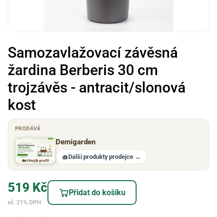
Samozavlažovací závěsná
žardina Berberis 30 cm
trojzávěs - antracit/slonová
kost
PRODÁVÁ
Demigarden
🧺
Další produkty prodejce
→
🏡 Hnojík profil
519
Kč
Přidat do košíku
vč. 21% DPH