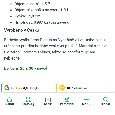
Objem substrátu:
5,7 l
Objem zásobníku na vodu:
1,9 l
Výška: 19,8 cm
Hmotnost: 0,997 kg (bez závěsu)
Vyrobeno v Česku
Berberis vyrábí firma Plastia na Vysočině z kvalitního plastu
určeného pro dlouhodobé venkovní použití. Materiál odolává
UV záření i přímému slunci, takže se nedeformuje ani
nebledne.
Berberis 26 a 30 - návod
Shop roku
4,9
100 %
Galerie
'24 + '25
Google
Heureka
925 fotek
★★★★★
OVĚŘENO
ZÁKAZNÍKY
Heureka
Domů
Katalog
Košík
Pěstování
Menu
Hledat