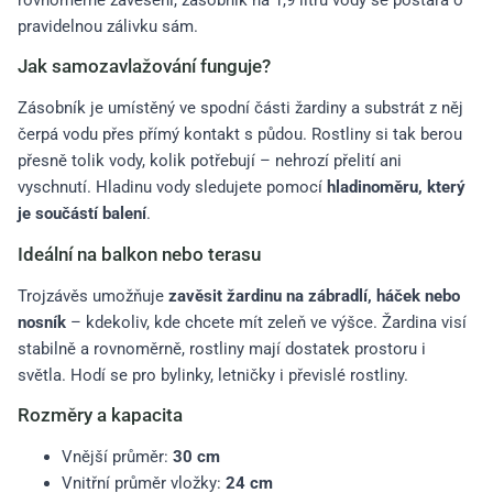
rovnoměrné zavěšení, zásobník na 1,9 litrů vody se postará o
pravidelnou zálivku sám.
Jak samozavlažování funguje?
Zásobník je umístěný ve spodní části žardiny a substrát z něj
čerpá vodu přes přímý kontakt s půdou. Rostliny si tak berou
přesně tolik vody, kolik potřebují – nehrozí přelití ani
vyschnutí. Hladinu vody sledujete pomocí
hladinoměru, který
je součástí balení
.
Ideální na balkon nebo terasu
Trojzávěs umožňuje
zavěsit žardinu na zábradlí, háček nebo
nosník
– kdekoliv, kde chcete mít zeleň ve výšce. Žardina visí
stabilně a rovnoměrně, rostliny mají dostatek prostoru i
světla. Hodí se pro bylinky, letničky i převislé rostliny.
Rozměry a kapacita
Vnější průměr:
30 cm
Vnitřní průměr vložky:
24 cm