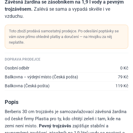
Závěsná žardina se zásobníkem na 1,9 l vody a pevným
trojzávěsem.
Zalévá se sama a vypadá skvěle i ve
vzduchu.
Toto zboží prodává samostatný prodejce. Po odeslání poptávky se
vám ozve přímo ohledně platby a doručení — na Hnojíku za něj
neplatíte.
DOPRAVA PRODEJCE
Osobní odběr
0
Kč
Balíkovna – výdejní místo (Česká pošta)
79
Kč
Balíkovna (Česká pošta)
119
Kč
Popis
Berberis 30 cm trojzávěs je samozavlažovací závěsná žardina
od české firmy Plastia pro ty, kdo chtějí zeleň i tam, kde na
zemi není místo.
Pevný trojzávěs
zajišťuje stabilní a